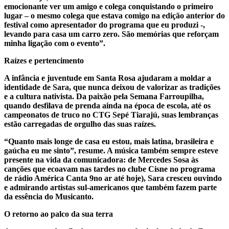
emocionante ver um amigo e colega conquistando o primeiro
lugar – o mesmo colega que estava comigo na edição anterior do
festival como apresentador do programa que eu produzi -,
levando para casa um carro zero. São memórias que reforçam
minha ligação com o evento”.
Raízes e pertencimento
A infância e juventude em Santa Rosa ajudaram a moldar a
identidade de Sara, que nunca deixou de valorizar as tradições
e a cultura nativista. Da paixão pela Semana Farroupilha,
quando desfilava de prenda ainda na época de escola, até os
campeonatos de truco no CTG Sepé Tiarajú, suas lembranças
estão carregadas de orgulho das suas raízes.
“Quanto mais longe de casa eu estou, mais latina, brasileira e
gaúcha eu me sinto”, resume. A música também sempre esteve
presente na vida da comunicadora: de
Mercedes Sosa
às
canções que ecoavam nas tardes no clube Cisne no programa
de rádio América Canta 9no ar até hoje), Sara cresceu ouvindo
e admirando artistas sul-americanos que também fazem parte
da essência do Musicanto.
O retorno ao palco da sua terra