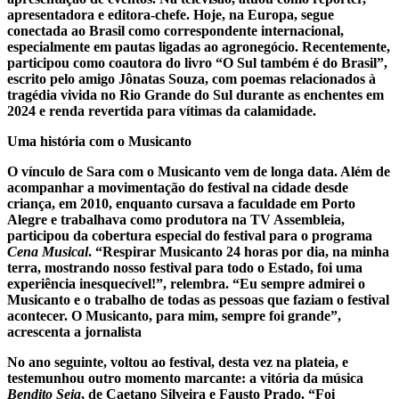
apresentadora e editora-chefe. Hoje, na Europa, segue
conectada ao Brasil como correspondente internacional,
especialmente em pautas ligadas ao agronegócio. Recentemente,
participou como coautora do livro
“O Sul também é do Brasil”
,
escrito pelo amigo Jônatas Souza, com poemas relacionados à
tragédia vivida no Rio Grande do Sul durante as enchentes em
2024 e renda revertida para vítimas da calamidade.
Uma história com o Musicanto
O vínculo de Sara com o Musicanto vem de longa data. Além de
acompanhar a movimentação do festival na cidade desde
criança, em 2010, enquanto cursava a faculdade em Porto
Alegre e trabalhava como produtora na TV Assembleia,
participou da cobertura especial do festival para o programa
Cena Musical
. “Respirar Musicanto 24 horas por dia, na minha
terra, mostrando nosso festival para todo o Estado, foi uma
experiência inesquecível!”, relembra. “Eu sempre admirei o
Musicanto e o trabalho de todas as pessoas que faziam o festival
acontecer. O Musicanto, para mim, sempre foi grande”,
acrescenta a jornalista
No ano seguinte, voltou ao festival, desta vez na plateia, e
testemunhou outro momento marcante: a vitória da música
Bendito Seja
, de Caetano Silveira e Fausto Prado. “Foi