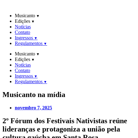
Ir
para
Musicanto
o
Edições
conteúdo
Notícias
Contato
Ingressos
Regulamentos
Musicanto
Edições
Notícias
Contato
Ingressos
Regulamentos
Musicanto
na mídia
novembro 7, 2025
2º Fórum dos Festivais Nativistas reúne
lideranças e protagoniza a união pela
cultura gaúcha em Santa Rosa